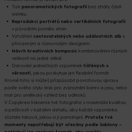
Tisk
panoramatických fotografií
bez ztráty částí
snímku.
Reprodukci portrétů nebo vertikálních fotografií
v původním poměru stran.
Vytváření
cestovatelských nebo událostních alb
s
přirozeným a různorodým designem.
Návrh kreativních kompozic
kombinováním různých
velikostí na jedné stěně.
Darování jedinečných vzpomínek
tištěných s
věrností
, jakou poskytuje jen flexibilní formát.
Kromě toho si můžeš přizpůsobit povrchovou úpravu
podle svého stylu: lesk pro zvýraznění barev a jasu, nebo
mat pro umělecký vzhled bez odlesků.
V Copykrea tiskneme tvé fotografie s maximální kvalitou
a pečlivostí v každém detailu, aby každá vzpomínka
zůstala taková, jakou si ji pamatuješ.
Protože tvé
momenty nepotřebují být ořezány podle šablony –
potřebují jen správný formát, aby vynikly.