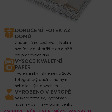
DORUČENÍ FOTEK AŽ
DOMŮ
Zapomeň na cestování. Nahraj
své fotky a obdržíš je do 6 až 8
dní pracovních dnů.
VYSOCE KVALITNÍ
PAPÍR
Tvoje snímky tiskneme na 260g
fotografický papír s matným
nebo lesklým povrchem.
VYROBENO V EVROPĚ
Veškeré fototisky vyrábíme v
našem vlastním výrobním centru.
ZACHOVEJ PŮVODNÍ POMĚR STRAN SVÝCH