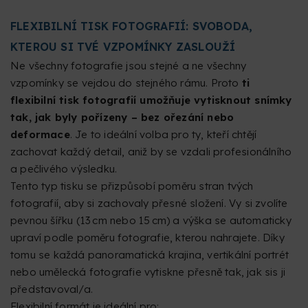
FLEXIBILNÍ TISK FOTOGRAFIÍ: SVOBODA,
KTEROU SI TVÉ VZPOMÍNKY ZASLOUŽÍ
Ne všechny fotografie jsou stejné a ne všechny
vzpomínky se vejdou do stejného rámu. Proto
ti
flexibilní tisk fotografií umožňuje vytisknout snímky
tak, jak byly pořízeny – bez ořezání nebo
deformace
. Je to ideální volba pro ty, kteří chtějí
zachovat každý detail, aniž by se vzdali profesionálního
a pečlivého výsledku.
Tento typ tisku se přizpůsobí poměru stran tvých
fotografií, aby si zachovaly přesné složení. Vy si zvolíte
pevnou šířku (13 cm nebo 15 cm) a výška se automaticky
upraví podle poměru fotografie, kterou nahrajete. Díky
tomu se každá panoramatická krajina, vertikální portrét
nebo umělecká fotografie vytiskne přesně tak, jak sis ji
představoval/a.
Flexibilní formát je ideální pro: