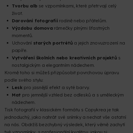
Tvorbu alb
se vzpomínkami, které přetrvají celý
život.
Darování fotografií
rodině nebo přátelům.
Výzdobu domova
rámečky plnými šťastných
momentů.
Uchování
starých portrétů
a jejich znovuzrození na
papíře.
Vytváření školních nebo kreativních projektů
s
nostalgickým a elegantním nádechem.
Kromě toho si můžeš přizpůsobit povrchovou úpravu
podle svého stylu:
Lesk
pro jasnější efekt a syté barvy.
Mat
pro jemnější vzhled bez odlesků a s uměleckým
nádechem.
Tisk fotografií v klasickém formátu s Copykrea je tak
jednoduchý, jako nahrát své snímky a nechat vše ostatní
na nás. Obdržíš bezchybný výsledek, který věrně zachytí
tvé vzpomínky, s profesionální kvalitou, jakou si