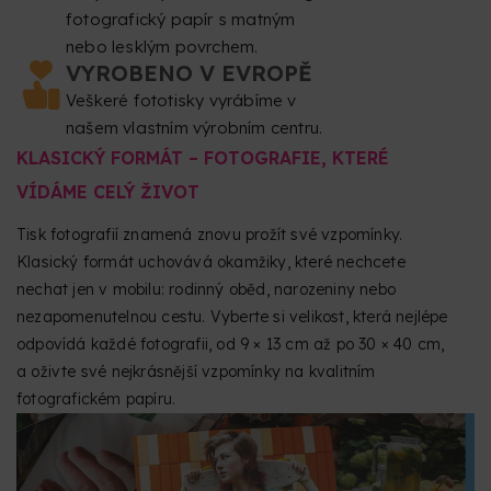
fotografický papír s matným
nebo lesklým povrchem.
VYROBENO V EVROPĚ
Veškeré fototisky vyrábíme v
našem vlastním výrobním centru.
KLASICKÝ FORMÁT – FOTOGRAFIE, KTERÉ
VÍDÁME CELÝ ŽIVOT
Tisk fotografií znamená znovu prožít své vzpomínky.
Klasický formát uchovává okamžiky, které nechcete
nechat jen v mobilu: rodinný oběd, narozeniny nebo
nezapomenutelnou cestu. Vyberte si velikost, která nejlépe
odpovídá každé fotografii, od 9 × 13 cm až po 30 × 40 cm,
a oživte své nejkrásnější vzpomínky na kvalitním
fotografickém papíru.