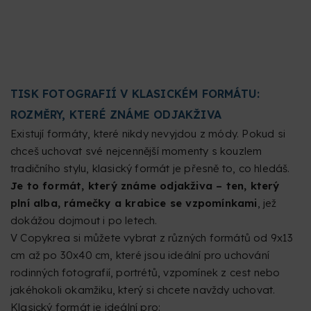
TISK FOTOGRAFIÍ V KLASICKÉM FORMÁTU:
ROZMĚRY, KTERÉ ZNÁME ODJAKŽIVA
Existují formáty, které nikdy nevyjdou z módy. Pokud si
chceš uchovat své nejcennější momenty s kouzlem
tradičního stylu, klasický formát je přesně to, co hledáš.
Je to formát, který známe odjakživa – ten, který
plní alba, rámečky a krabice se vzpomínkami
, jež
dokážou dojmout i po letech.
V Copykrea si můžete vybrat z různých formátů od 9x13
cm až po 30x40 cm, které jsou ideální pro uchování
rodinných fotografií, portrétů, vzpomínek z cest nebo
jakéhokoli okamžiku, který si chcete navždy uchovat.
Klasický formát je ideální pro: