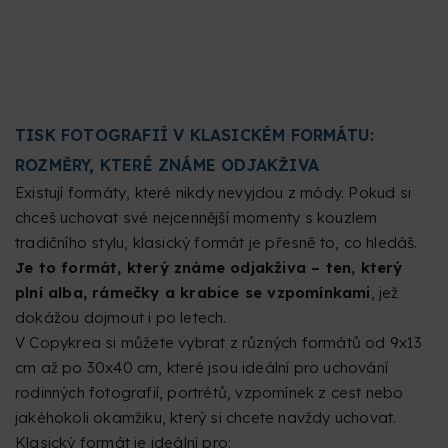
TISK FOTOGRAFIÍ V KLASICKÉM FORMÁTU:
ROZMĚRY, KTERÉ ZNÁME ODJAKŽIVA
Existují formáty, které nikdy nevyjdou z módy. Pokud si
chceš uchovat své nejcennější momenty s kouzlem
tradičního stylu, klasický formát je přesně to, co hledáš.
Je to formát, který známe odjakživa – ten, který
plní alba, rámečky a krabice se vzpomínkami
, jež
dokážou dojmout i po letech.
V Copykrea si můžete vybrat z různých formátů od 9x13
cm až po 30x40 cm, které jsou ideální pro uchování
rodinných fotografií, portrétů, vzpomínek z cest nebo
jakéhokoli okamžiku, který si chcete navždy uchovat.
Klasický formát je ideální pro: