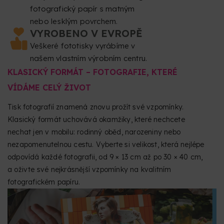
fotografický papír s matným
nebo lesklým povrchem.
VYROBENO V EVROPĚ
Veškeré fototisky vyrábíme v
našem vlastním výrobním centru.
KLASICKÝ FORMÁT – FOTOGRAFIE, KTERÉ
VÍDÁME CELÝ ŽIVOT
Tisk fotografií znamená znovu prožít své vzpomínky.
Klasický formát uchovává okamžiky, které nechcete
nechat jen v mobilu: rodinný oběd, narozeniny nebo
nezapomenutelnou cestu. Vyberte si velikost, která nejlépe
odpovídá každé fotografii, od 9 × 13 cm až po 30 × 40 cm,
a oživte své nejkrásnější vzpomínky na kvalitním
fotografickém papíru.