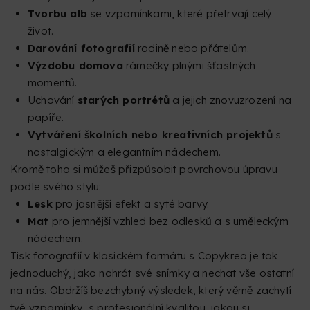
Tvorbu alb
se vzpomínkami, které přetrvají celý
život.
Darování fotografií
rodině nebo přátelům.
Výzdobu domova
rámečky plnými šťastných
momentů.
Uchování
starých portrétů
a jejich znovuzrození na
papíře.
Vytváření školních nebo kreativních projektů
s
nostalgickým a elegantním nádechem.
Kromě toho si můžeš přizpůsobit povrchovou úpravu
podle svého stylu:
Lesk
pro jasnější efekt a syté barvy.
Mat
pro jemnější vzhled bez odlesků a s uměleckým
nádechem.
Tisk fotografií v klasickém formátu s Copykrea je tak
jednoduchý, jako nahrát své snímky a nechat vše ostatní
na nás. Obdržíš bezchybný výsledek, který věrně zachytí
tvé vzpomínky, s profesionální kvalitou, jakou si