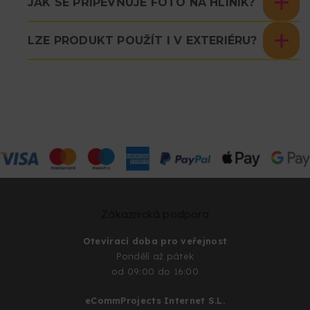
JAK SE PŘIPEVŇUJE FOTO NA HLINÍK?
LZE PRODUKT POUŽÍT I V EXTERIÉRU?
Zákaznická podpora
Otevírací doba pro veřejnost
Pondělí až pátek
od 09:00 do 16:00
eCommProjects Internet S.L.