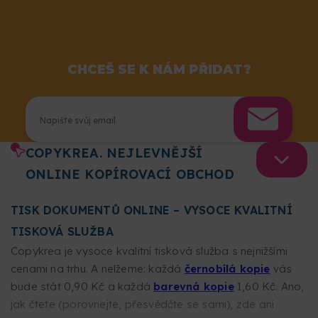
CHCEŠ SE K NÁM PŘIDAT?
COPYKREA. NEJLEVNĚJŠÍ
ONLINE KOPÍROVACÍ OBCHOD
TISK DOKUMENTŮ ONLINE – VYSOCE KVALITNÍ
TISKOVÁ SLUŽBA
Copykrea je vysoce kvalitní tisková služba s nejnižšími
cenami na trhu. A nelžeme: každá
černobílá kopie
vás
bude stát 0,90 Kč a každá
barevná kopie
1,60 Kč. Ano,
jak čtete (porovnejte, přesvědčte se sami), zde ani