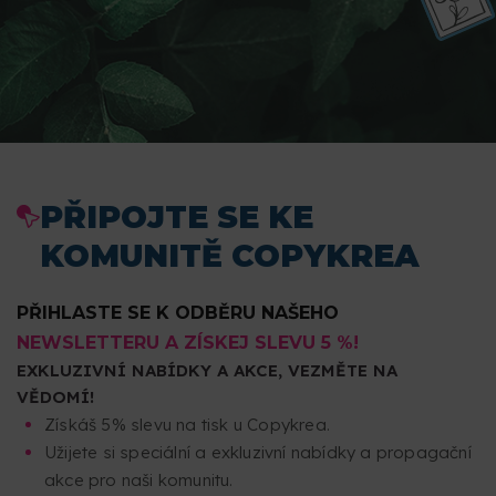
PŘIPOJTE SE KE
KOMUNITĚ COPYKREA
PŘIHLASTE SE K ODBĚRU NAŠEHO
NEWSLETTERU A ZÍSKEJ SLEVU 5 %!
EXKLUZIVNÍ NABÍDKY A AKCE, VEZMĚTE NA
VĚDOMÍ!
Získáš 5% slevu na tisk u Copykrea.
Užijete si speciální a exkluzivní nabídky a propagační
akce pro naši komunitu.