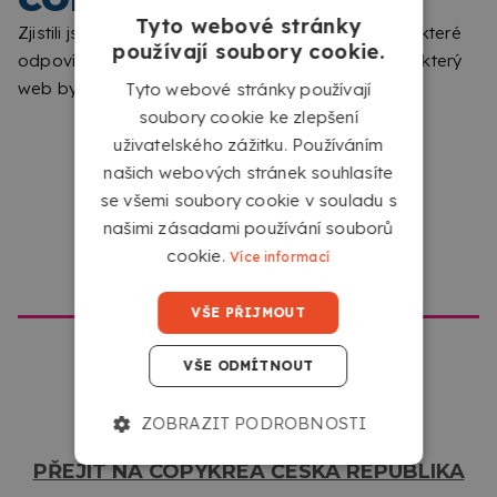
V JAKÉM FORMÁTU MUSÍM
Tyto webové stránky
Zjistili jsme, že procházíte z jiného místa na místo, které
používají soubory cookie.
NAHRÁT SVÉ DOKUMENTY?
odpovídá tomuto webu. Prosím, dejte nám vědět, který
web byste chtěli navštívit.
Tyto webové stránky používají
Nahrajte své soubory v jakémkoli formátu, ve kterém
soubory cookie ke zlepšení
je máte. Náš konfigurátor je automaticky převede
uživatelského zážitku. Používáním
do PDF pro tisk.
našich webových stránek souhlasíte
se všemi soubory cookie v souladu s
našimi zásadami používání souborů
cookie.
Více informací
PŘEJÍT NA COPYKREA USA
VŠE PŘIJMOUT
VŠE ODMÍTNOUT
ZOBRAZIT PODROBNOSTI
PŘEJÍT NA COPYKREA ČESKÁ REPUBLIKA