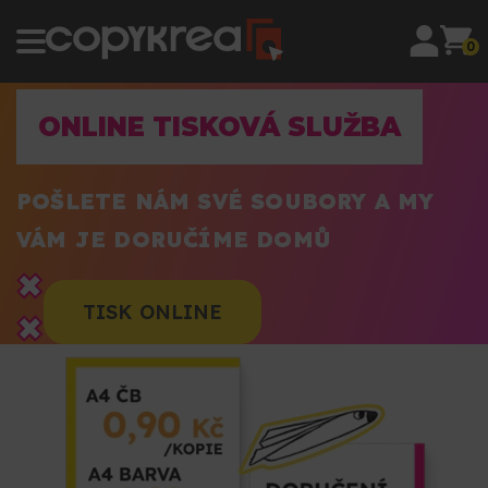
0
ONLINE TISKOVÁ SLUŽBA
POŠLETE NÁM SVÉ SOUBORY A MY
VÁM JE DORUČÍME DOMŮ
TISK ONLINE