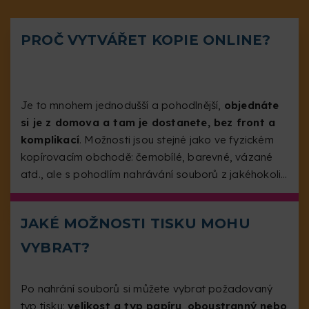
PROČ VYTVÁŘET KOPIE ONLINE?
Je to mnohem jednodušší a pohodlnější,
objednáte
si je z domova a tam je dostanete, bez front a
komplikací
. Možnosti jsou stejné jako ve fyzickém
kopírovacím obchodě: černobílé, barevné, vázané
atd., ale s pohodlím nahrávání souborů z jakéhokoli
zařízení s přístupem k internetu.
JAKÉ MOŽNOSTI TISKU MOHU
VYBRAT?
Po nahrání souborů si můžete vybrat požadovaný
typ tisku:
velikost a typ papíru
,
oboustranný nebo