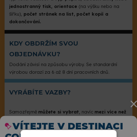
jednostranný tisk, orientace
(na výšku nebo na
šířku),
počet stránek na list, počet kopií a
dokončování.
KDY OBDRŽÍM SVOU
OBJEDNÁVKU?
Dodání závisí na způsobu výroby. Se standardní
výrobou dorazí za 6 až 8 dní pracovních dnů.
VYRÁBÍTE VAZBY?
Samozřejmě
můžete si vybrat
, navíc
mezi více než
16 barvami spirál, předních a zadních krytů.
VÍTEJTE V DESTINACI
COPYKREA